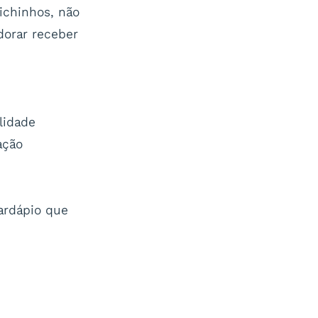
ichinhos, não
orar receber
lidade
ação
ardápio que