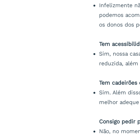
Infelizmente n
podemos acomod
os donos dos p
Tem acessibili
Sim, nossa cas
reduzida, além 
Tem cadeirões e
Sim. Além diss
melhor adeque 
Consigo pedir p
Não, no moment