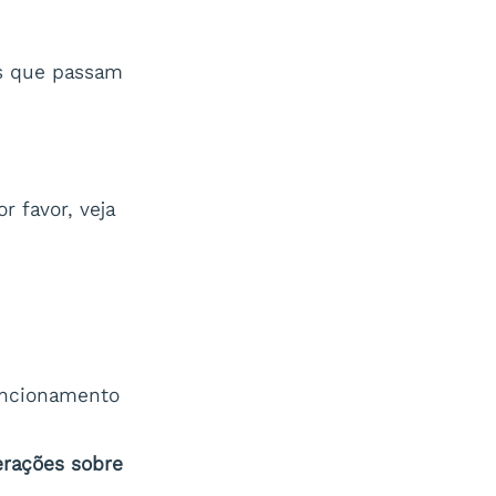
os que passam
r favor, veja
uncionamento
erações sobre